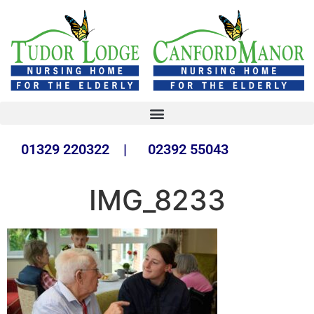
01329 220322 | 02392 55043
IMG_8233